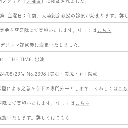
門メディア「
医師道
」に掲載されました。
日（第1金曜日：午前）大浦紀彦教授の診療が始まります。詳
​秋の測定会を荻窪院にて実施いたします。詳しくは
こちら
を
デジスマ診察券
に変更いたしました。
レビ THE TIME, 出演
/05/29号 No.2398 [美脚・美尻トレ] 掲載
Dr富樫による足首から下の専門外来とします くわしくは
こち
窪院にて実施いたします。詳しくは
こちら
実施いたします。詳しくは
こちら