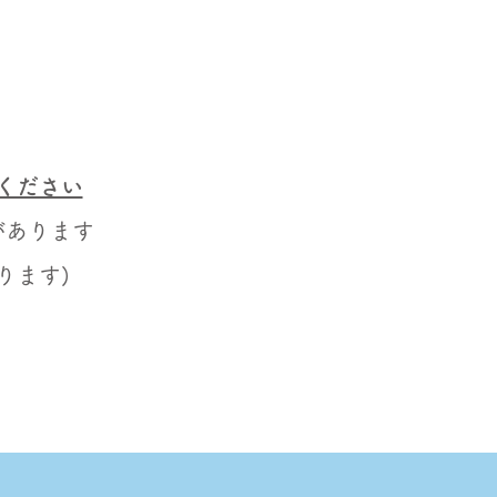
ください
d
があります
ります)