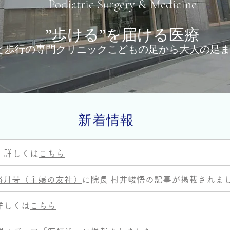
Podiatric Surgery & Medicine
​”歩ける”を
届ける医療
と歩行の専門クリニックこどもの足から大人の足
新着情報
。詳しくは
こちら
年4月号（主婦の友社）
に院長 村井峻悟の記事が掲載されま
詳しくは
こちら