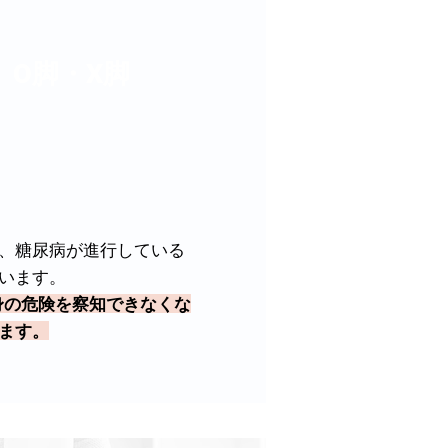
O脚・X脚
、糖尿病が進行している
います。
身の危険を察知できなくな
ます。