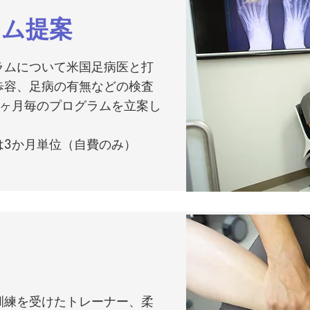
ラム提案
ラムについて
米国足病医と打
歩容、足病の有無などの検査
3ヶ月毎のプログラムを立案し
は3か月単位（自費のみ）
リ
訓練を受けたトレーナー、柔