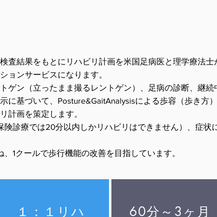
検査結果をもとにリハビリ計画を米国足病医と理学療法士
ションサービスになります。
ントゲン（立ったまま撮るレントゲン）、足病の診断、継続
基づいて、Posture&GaitAnalysisによる歩容（歩
リ計画を策定します。
（保険診療では20分以内しかリハビリはできません）、症状に
概ね、1クールで歩行機能の改善を目指しています。
１：１リハ
60分～3ヶ月