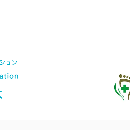
足病の治療
診療カレンダー
ご予約
当院について
ション
ation
は