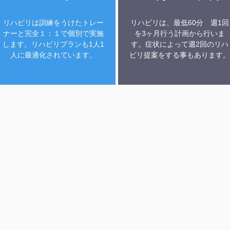
リハビリは訓練をうけたトレー
リハビリは、最低60分 週1回
ナーと完全１：１で個別で実施
を3ヶ月行う計画から行いま
します。リハビリプランも1人1
す。症状によって週2回のリハ
人に最適化されています。
ビリ提案をする事もあります。